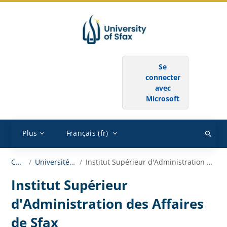
Passer au contenu principal
SE CONNECTER AU MOYEN DU COMPTE :
Se
connecter
avec
Microsoft
Plus
Français ‎(fr)‎
Recher
des
Cours
Université de Sfax
Institut Supérieur d'Administration des Affaires de Sfax
cours
Institut Supérieur
d'Administration des Affaires
de Sfax