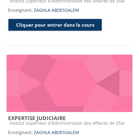
Catégorie de cours
Institut Supérieur d'Administration des Affaires de Sfax
Enseignant:
ZAGHLA ABDESSALEM
Cliquer pour entrer dans le cours
EXPERTISE JUDICIAIRE
Catégorie de cours
Institut Supérieur d'Administration des Affaires de Sfax
Enseignant:
ZAGHLA ABDESSALEM