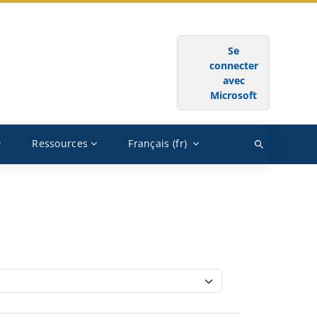
SE CONNECTER AU MOYEN DU COMPTE :
Se
connecter
avec
Microsoft
Ressources
Français ‎(fr)‎
Rechercher
des
cours