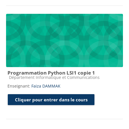
Programmation Python LSI1 copie 1
Catégorie de cours
Département Informatique et Communications
Enseignant:
Faiza DAMMAK
Cliquer pour entrer dans le cours