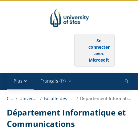
Passer au contenu principal
SE CONNECTER AU MOYEN DU COMPTE :
Se
connecter
avec
Microsoft
Plus
Français ‎(fr)‎
Recher
des
Cours
Université de Sfax
Faculté des Sciences de Sfax
Département Informatique et Communications
cours
Département Informatique et
Communications