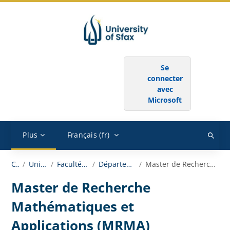
Passer au contenu principal
SE CONNECTER AU MOYEN DU COMPTE :
Se
connecter
avec
Microsoft
Plus
Français ‎(fr)‎
Recher
des
Cours
Université de Sfax
Faculté des Sciences de Sfax
Département de Mathématiques
Master de Recherche Mathématiques et Applications (MRMA)
cours
Master de Recherche
Mathématiques et
Applications (MRMA)