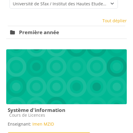
Catégories de cours
Tout déplier
Première année
Système d'information
Catégorie de cours
Cours de Licences
Enseignant:
Imen MZID