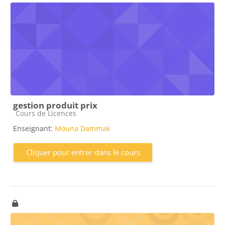
gestion produit prix
Catégorie de cours
Cours de Licences
Enseignant:
Mouna Dammak
Cliquer pour entrer dans le cours