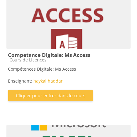
Competance Digitale: Ms Access
Catégorie de cours
Cours de Licences
Compétences Digitale: Ms Access
Enseignant:
haykal haddar
Cliquer pour entrer dans le cours