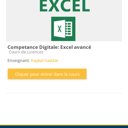
Competance Digitale: Excel avancé
Catégorie de cours
Cours de Licences
Enseignant:
haykal haddar
Cliquer pour entrer dans le cours