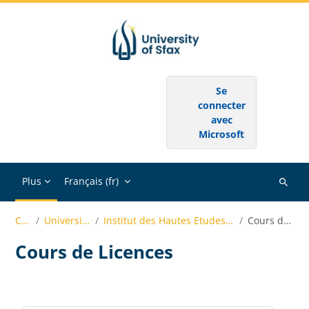
Passer au contenu principal
SE CONNECTER AU MOYEN DU COMPTE :
Se
connecter
avec
Microsoft
Plus
Français ‎(fr)‎
Recher
des
Cours
Université de Sfax
Institut des Hautes Etudes Commerciales de Sfax
Cours de Licences
cours
Cours de Licences