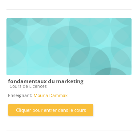
fondamentaux du marketing
Catégorie de cours
Cours de Licences
Enseignant:
Mouna Dammak
Cliquer pour entrer dans le cours